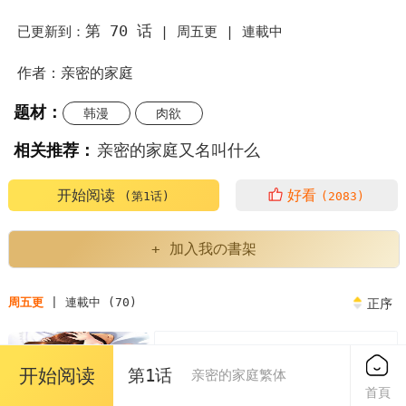
第 70 话
已更新到：
|
周五更 |
連載中
作者：亲密的家庭
题材：
韩漫
肉欲
相关推荐：
亲密的家庭又名叫什么
亲密的家庭漫画为什么不更新了
亲密的家庭繁体
开始阅读
好看
(第1话)
(2083)
亲密的家庭人物介绍
亲密的家庭又叫什么
+ 加入我の書架
亲密的家庭英语
亲密的家庭关系对孩子的影响
周五更
| 連載中 (70)
正序
亲密的家庭泰民
第1章
免费
开始阅读
第1话
亲密的家庭或者朋友中的评价表现了
亲密的家庭繁体
2023/04/07
首頁