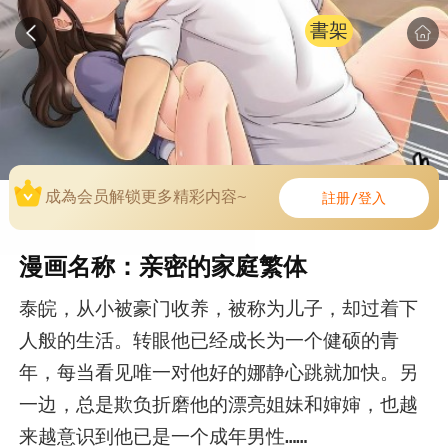
書架
成為会员解锁更多精彩内容~
註册/登入
漫画名称：亲密的家庭繁体
泰皖，从小被豪门收养，被称为儿子，却过着下
人般的生活。转眼他已经成长为一个健硕的青
年，每当看见唯一对他好的娜静心跳就加快。另
一边，总是欺负折磨他的漂亮姐妹和婶婶，也越
来越意识到他已是一个成年男性……